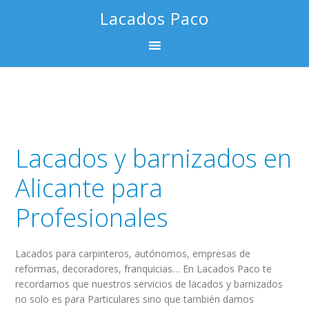
Saltar
Saltar
Saltar
Lacados Paco
a
al
al
la
contenido
pie
navegación
principal
de
principal
página
Lacados y barnizados en
Alicante para
Profesionales
Lacados para carpinteros, autónomos, empresas de
reformas, decoradores, franquicias… En Lacados Paco te
recordamos que nuestros servicios de lacados y barnizados
no solo es para Particulares sino que también damos