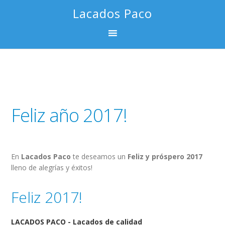
Saltar
Saltar
Saltar
Saltar
Lacados Paco
a
al
a
al
la
contenido
la
pie
navegación
principal
barra
de
principal
lateral
página
principal
Feliz año 2017!
En
Lacados Paco
te deseamos un
Feliz y próspero 2017
lleno de alegrías y éxitos!
Feliz 2017!
LACADOS PACO - Lacados de calidad