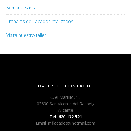
Semana Santa
Trabajos de Lacados realizados
Visita nuestro taller
DATOS DE CONTACTO
C. el Martillo, 12
03690 San Vicente del Raspeig
Alicante
Tel: 620 132 521
Email: mflacados@hotmail.com