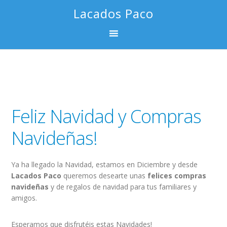
Saltar
Saltar
Saltar
Saltar
Lacados Paco
a
al
a
al
la
contenido
la
pie
navegación
principal
barra
de
principal
lateral
página
principal
Feliz Navidad y Compras
Navideñas!
Ya ha llegado la Navidad, estamos en Diciembre y desde
Lacados Paco
queremos desearte unas
felices compras
navideñas
y de regalos de navidad para tus familiares y
amigos.
Esperamos que disfrutéis estas Navidades!