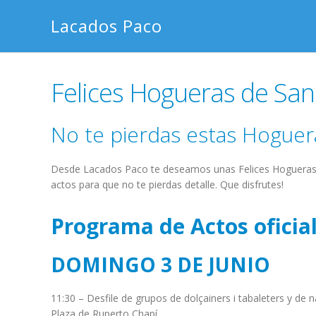
Saltar
Saltar
Saltar
Saltar
Lacados Paco
a
al
a
al
la
contenido
la
pie
navegación
principal
barra
de
Felices Hogueras de San
principal
lateral
página
principal
No te pierdas estas Hoguer
Desde Lacados Paco te deseamos unas Felices Hogueras 
actos para que no te pierdas detalle. Que disfrutes!
Programa de Actos oficia
DOMINGO 3 DE JUNIO
11:30 – Desfile de grupos de dolçainers i tabaleters y de n
Plaza de Ruperto Chapí.