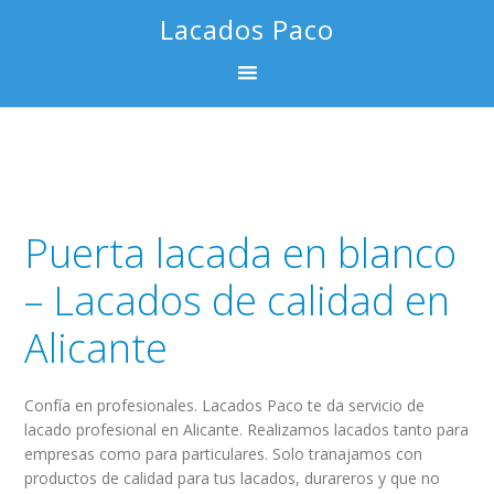
Saltar
Saltar
Saltar
Lacados Paco
a
al
al
la
contenido
pie
navegación
principal
de
principal
página
Puerta lacada en blanco
– Lacados de calidad en
Alicante
Confía en profesionales. Lacados Paco te da servicio de
lacado profesional en Alicante. Realizamos lacados tanto para
empresas como para particulares. Solo tranajamos con
productos de calidad para tus lacados, durareros y que no