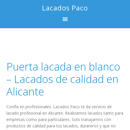
Saltar
Saltar
Saltar
Lacados Paco
a
al
al
la
contenido
pie
navegación
principal
de
principal
página
Puerta lacada en blanco
– Lacados de calidad en
Alicante
Confía en profesionales. Lacados Paco te da servicio de
lacado profesional en Alicante. Realizamos lacados tanto para
empresas como para particulares. Solo tranajamos con
productos de calidad para tus lacados, durareros y que no